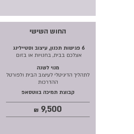
החוש השישי
6 פגישות תכנון, עיצוב וסטיילינג
אצלכם בבית​, בחנויות או בזום
מנוי לשנה
לתהליך הדיגיטלי לעיצוב הבית ולפורטל
ההדרכות
קבוצת תמיכה בווטסאפ
9,500
₪